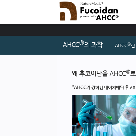
®
AHCC
의 과학
®
AHCC
란
®
왜 후코이단을 AHCC
로
“AHCC가 강화된 네이쳐메딕 후코