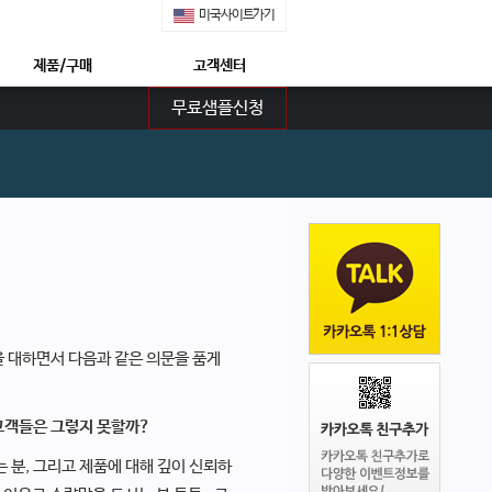
미국사이트가기
제품/구매
고객센터
무료샘플신청
쇼핑몰 구매안내
공지사항
제품특징
무료샘플신청
안전한 후코이단
정보수신동의신청
네이쳐메딕 특장점 5가지
상담신청
몽드셀렉션 수상
프리미엄 상담신청
상 : 후코이단의 모든 것
자주묻는질문
네이쳐메딕 구매하기
회사소개
네이쳐메딕 STORY
을 대하면서 다음과 같은 의문을 품게
고객들은 그렇지 못할까?
 분, 그리고 제품에 대해 깊이 신뢰하