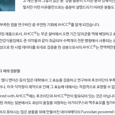
고 계신 분과 그렇지 않은 분. 양을 충분히 드시는 분과 경제적인
렇지만 이런 이유들만으로는 충분히 설명드리기 어려운 분들도
®
부족한 점을 연구하던 중 우연한 기회에 AHCC
를 알게 되었습니다.
®
발된 제품으로서, AHCC
는 무균 설비에서 오랜 기간 담자균을 액체 배양하고 
건강식품임에도 준 의약품과 같이 취급되어 수백개의 전문 병원에서 사용되는 성
®
상으로 한 시험 데이터를 토대로 검증을 한 성분으로서의 AHCC
는 면역력만을
그 외의 성분들
 엠디 앤더슨 등의 많은 대학에서 그 효능을 검증하고 연구하여 후코이단의 부
그러나, 미국 식약청의 제약으로 인해 그 효능에 대해서는 직접적으로 표현할 수 
®
®
ed with AHCC
에는 후코이단과 AHCC
만이 함유되어 있는 것은 아닙니다
 된 저희는 일본에서도 최상의 품질을 자랑하는 아가리쿠스와 맥주효모를 첨가
 못하시는 많은 분들을 위해 만들어진 네이쳐메딕의 Fucoidan powered w