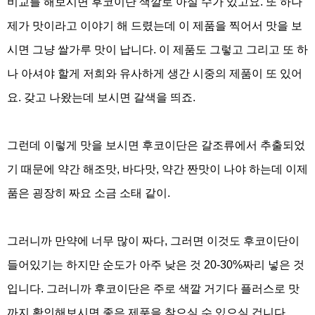
비교를 해보시면 후코이단 색깔로 아실 수가 있고요
.
또 하나
제가 맛이라고 이야기 해 드렸는데 이 제품을 찍어서 맛을 보
시면 그냥 쌀가루 맛이 납니다
.
이 제품도 그렇고 그리고 또 하
나 아셔야 할게 저희와 유사하게 생간 시중의 제품이 또 있어
요
.
갖고 나왔는데 보시면 갈색을 띄죠
.
그런데 이렇게 맛을 보시면 후코이단은 갈조류에서 추출되었
기 때문에 약간 해조맛
,
바다맛
,
약간 짠맛이 나야 하는데 이제
품은 굉장히 짜요 소금 소태 같이
.
그러니까 만약에 너무 많이 짜다
,
그러면 이것도 후코이단이
들어있기는 하지만 순도가 아주 낮은 것
20-30%
짜리 넣은 것
입니다
.
그러니까 후코이단은 주로 색깔 거기다 플러스로 맛
까지 확인해보시면 좋은 제품을 찾으실 수 있으실 겁니다
.