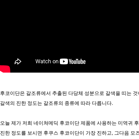
후코이단은 갈조류에서 추출된 다당체 성분으로 갈색을 띠는 것
갈색의 진한 정도는 갈조류의 종류에 따라 다릅니다.
오늘 제가 저희 네이쳐메딕 후코이단 제품에 사용하는
미역귀 후
진한 정도를 보시면 후쿠스 후코이단이 가장 진하고, 그다음 모