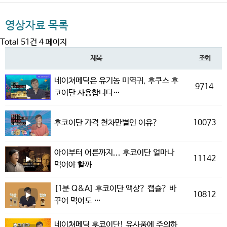
영상자료 목록
Total 51건
4 페이지
제목
조회
네이쳐메딕은 유기농 미역귀, 후쿠스 후
9714
코이단 사용합니다…
10073
후코이단 가격 천차만별인 이유?
아이부터 어른까지... 후코이단 얼마나
11142
먹어야 할까
[1분 Q&A] 후코이단 액상? 캡슐? 바
10812
꾸어 먹어도 …
네이쳐메딕 후코이단! 유사품에 주의하