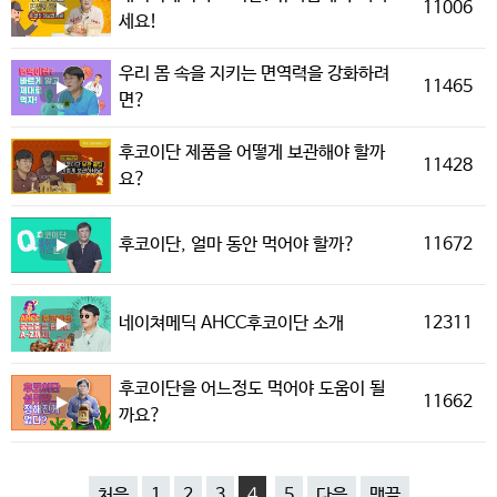
11006
세요!
우리 몸 속을 지키는 면역력을 강화하려
11465
면?
후코이단 제품을 어떻게 보관해야 할까
11428
요?
11672
후코이단, 얼마 동안 먹어야 할까?
12311
네이쳐메딕 AHCC후코이단 소개
후코이단을 어느정도 먹어야 도움이 될
11662
까요?
처음
1
2
3
4
5
다음
맨끝