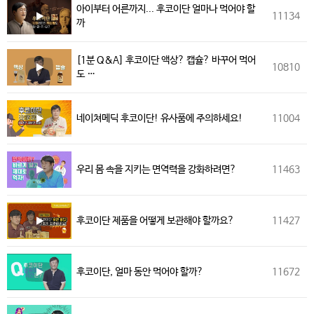
아이부터 어른까지... 후코이단 얼마나 먹어야 할
11134
까
[1분 Q&A] 후코이단 액상? 캡슐? 바꾸어 먹어
10810
도 …
네이쳐메딕 후코이단! 유사품에 주의하세요!
11004
우리 몸 속을 지키는 면역력을 강화하려면?
11463
후코이단 제품을 어떻게 보관해야 할까요?
11427
후코이단, 얼마 동안 먹어야 할까?
11672