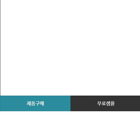
제품구매
무료샘플