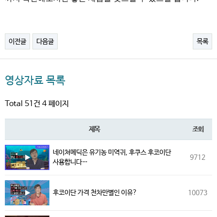
이전글
다음글
목록
영상자료 목록
Total 51건
4 페이지
제목
조회
네이쳐메딕은 유기농 미역귀, 후쿠스 후코이단
9712
사용합니다…
후코이단 가격 천차만별인 이유?
10073