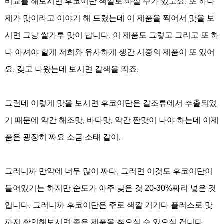
비교를 해보시면 후코이단 색깔로 아실 수가 있고요
.
또 하나
제가 맛이라고 이야기 해 드렸는데 이 제품을 찍어서 맛을 보
시면 그냥 쌀가루 맛이 납니다
.
이 제품도 그렇고 그리고 또 하
나 아셔야 할게 저희와 유사하게 생간 시중의 제품이 또 있어
요
.
갖고 나왔는데 보시면 갈색을 띄죠
.
그런데 이렇게 맛을 보시면 후코이단은 갈조류에서 추출되었
기 때문에 약간 해조맛
,
바다맛
,
약간 짠맛이 나야 하는데 이제
품은 굉장히 짜요 소금 소태 같이
.
그러니까 만약에 너무 많이 짜다
,
그러면 이것도 후코이단이
들어있기는 하지만 순도가 아주 낮은 것
20-30%
짜리 넣은 것
입니다
.
그러니까 후코이단은 주로 색깔 거기다 플러스로 맛
까지 확인해보시면 좋은 제품을 찾으실 수 있으실 겁니다
.