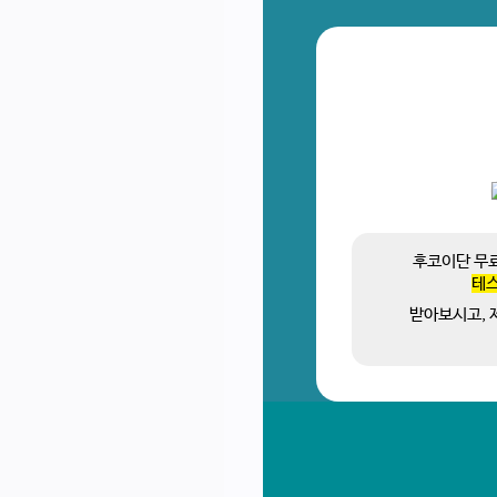
후코이단 무
테
받아보시고, 