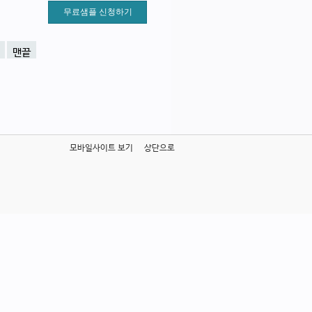
무료샘플 신청하기
맨끝
모바일사이트 보기
상단으로