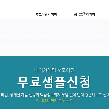
®
후코이단의 과학
AHCC
의 과학
®
후코이단이란?
AHCC
란 무엇인가?
연구논문 및 학술자료
학술자료 및 효능
샘플신청
정보수신동의신청
상담신청
프리미엄 상담신청
®
좋은 후코이단 제품이란?
AHCC
로 강화하는 이유
영
네이쳐메딕 후코이단
무료샘플신청
품 타입, 상세한 제품 설명과 맞춤정보까지 부담 없이 먼저 경험해보고 선
※ 배송비까지 모두 무료