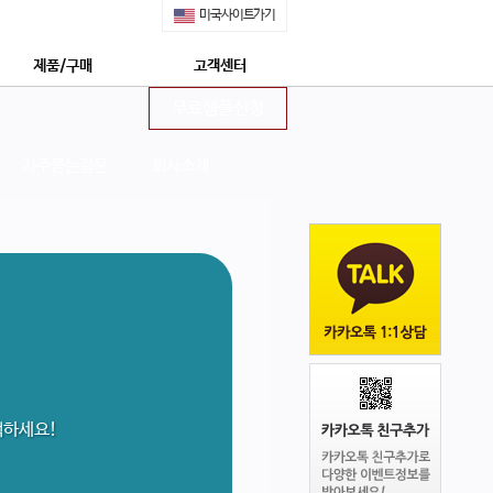
미국사이트가기
제품/구매
고객센터
무료샘플신청
쇼핑몰 구매안내
공지사항
제품특징
무료샘플신청
자주묻는질문
회사소개
안전한 후코이단
정보수신동의신청
네이쳐메딕 특장점 5가지
상담신청
몽드셀렉션 수상
프리미엄 상담신청
상 : 후코이단의 모든 것
자주묻는질문
네이쳐메딕 구매하기
회사소개
네이쳐메딕 STORY
택하세요!