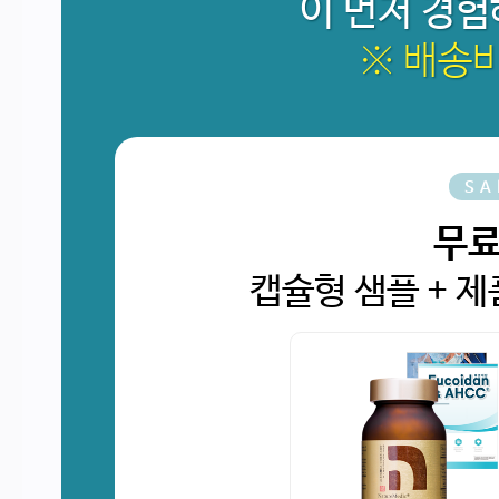
이 먼저 경
※ 배송
SA
무료
캡슐형 샘플 + 제