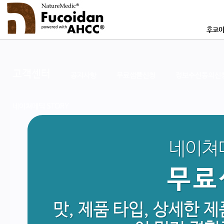
후코이
후코
연구논문
고객센터
공지사항
무료샘플신청
정보수신동의신
좋은 후코
네이쳐메딕 STORY
네이쳐
무료
맛, 제품 타입, 상세한 