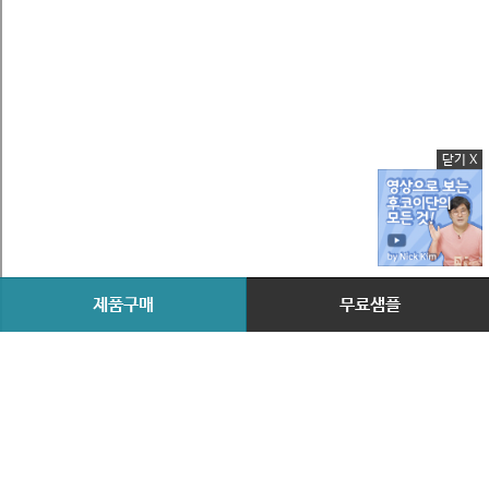
닫기 X
제품구매
무료샘플