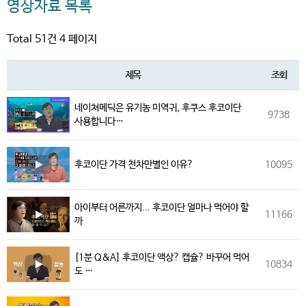
영상자료 목록
Total 51건
4 페이지
제목
조회
네이쳐메딕은 유기농 미역귀, 후쿠스 후코이단
9738
사용합니다…
후코이단 가격 천차만별인 이유?
10095
아이부터 어른까지... 후코이단 얼마나 먹어야 할
11166
까
[1분 Q&A] 후코이단 액상? 캡슐? 바꾸어 먹어
10834
도 …