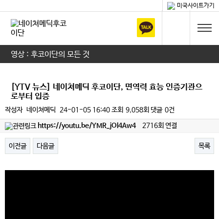
미국사이트가기
영상 : 후코이단의 모든 것
[YTV 뉴스] 네이쳐메딕 후코이단, 면역력 효능 인증기관으
로부터 입증
작성자
네이쳐메딕
24-01-05 16:40
조회
9,058회
댓글
0건
https://youtu.be/YMR_jOl4Aw4
2716회 연결
이전글
다음글
목록
본문