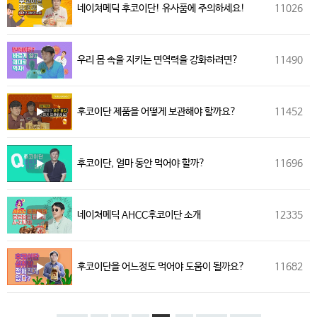
네이쳐메딕 후코이단! 유사품에 주의하세요!
11026
우리 몸 속을 지키는 면역력을 강화하려면?
11490
후코이단 제품을 어떻게 보관해야 할까요?
11452
후코이단, 얼마 동안 먹어야 할까?
11696
네이쳐메딕 AHCC후코이단 소개
12335
후코이단을 어느정도 먹어야 도움이 될까요?
11682