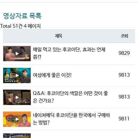
영상자료 목록
Total 51건
4 페이지
제목
조회
매일 먹고 있는 후코이단, 효과는 언제
9829
쯤⁉️
9813
여성에게 좋은 이것!
Q&A: 후코이단의 색깔은 어떤 것이 좋
9813
은 건가요?
네이쳐메딕 후코이단을 한국에서 구매하
9811
는 방법?