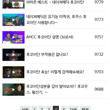
9779
아마존 베스트 - 네이쳐메딕 후코이단
네이쳐메딕은 유기농 미역귀, 후쿠스 후
9773
코이단 사용합니다…
9751
AHCC 후코이단 설명 (브로셔)
9732
후코이단 부작용은 없나요?
9703
후코이단 효능! 이렇게 검색해보세요!
후코이단성분을 깊이 알아보자!! 후코우
9688
스, 황산기, …