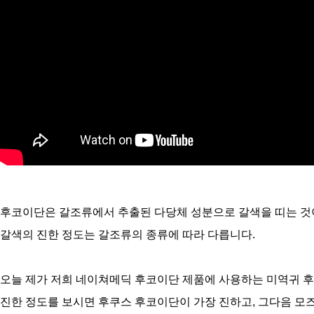
후코이단은 갈조류에서 추출된 다당체 성분으로 갈색을 띠는 것
갈색의 진한 정도는 갈조류의 종류에 따라 다릅니다.
오늘 제가 저희 네이쳐메딕 후코이단 제품에 사용하는
미역귀 후
진한 정도를 보시면 후쿠스 후코이단이 가장 진하고, 그다음 모