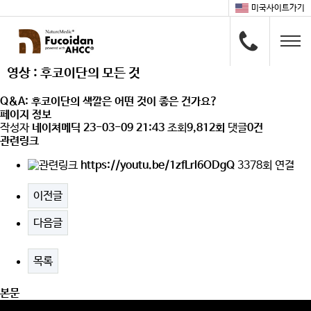
미국사이트가기
영상 : 후코이단의 모든 것
Q&A: 후코이단의 색깔은 어떤 것이 좋은 건가요?
페이지 정보
작성자
네이쳐메딕
23-03-09 21:43
조회
9,812회
댓글
0건
관련링크
https://youtu.be/1zfLrl6ODgQ
3378회 연결
이전글
다음글
목록
본문