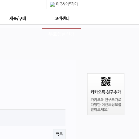
미국사이트가기
제품/구매
고객센터
쇼핑몰 구매안내
공지사항
무료샘플신청
제품특징
무료샘플신청
안전한 후코이단
정보수신동의신청
네이쳐메딕 특장점 5가지
상담신청
몽드셀렉션 수상
프리미엄 상담신청
상 : 후코이단의 모든 것
자주묻는질문
네이쳐메딕 구매하기
회사소개
네이쳐메딕 STORY
목록