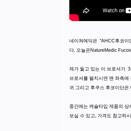
네이쳐메딕은 “AHCC후코이단
다.
오늘은NatureMedic Fu
제가 들고 있는 이 브로셔가 
브로셔를 펼치시면 맨 좌측에 
귀 그리고 후쿠스 후코이단은 
중간에는 캐슐타입 제품의 상세
보실 수 있고, 가격도 참고하