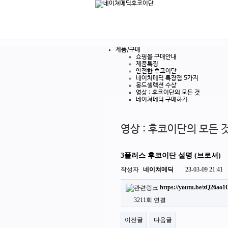
제품/구매
쇼핑몰 구매안내
제품특징
안전한 후코이단
네이쳐메딕 특장점 5가지
몽드셀렉션 수상
영상 : 후코이단의 모든 것
네이쳐메딕 구매하기
영상 : 후코이단의 모든 
3플러스 후코이단 설명 (브로셔)
작성자
네이쳐메딕
23-03-09 21:41
https://youtu.be/zQ26ao
3211회 연결
이전글
다음글