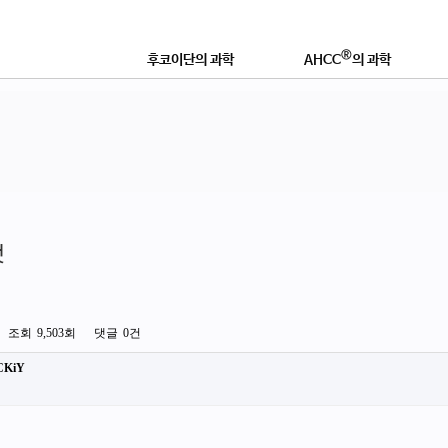
®
후코이단의 과학
AHCC
의 과학
®
후코이단이란?
AHCC
란 무엇인가?
연구논문 및 학술자료
학술자료 및 효능
®
좋은 후코이단 제품이란?
AHCC
로 강화하는 이유
영
것
조회
9,503회
댓글
0건
1CKiY