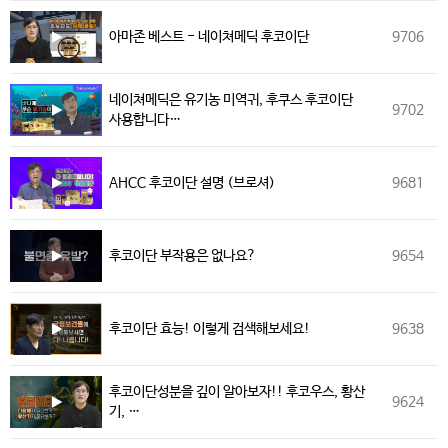
아마존 베스트 - 네이쳐메딕 후코이단
9706
네이쳐메딕은 유기농 미역귀, 후쿠스 후코이단
9702
사용합니다…
AHCC 후코이단 설명 (브로셔)
9681
후코이단 부작용은 없나요?
9654
후코이단 효능! 이렇게 검색해보세요!
9638
후코이단성분을 깊이 알아보자!! 후코우스, 황산
9624
기, …