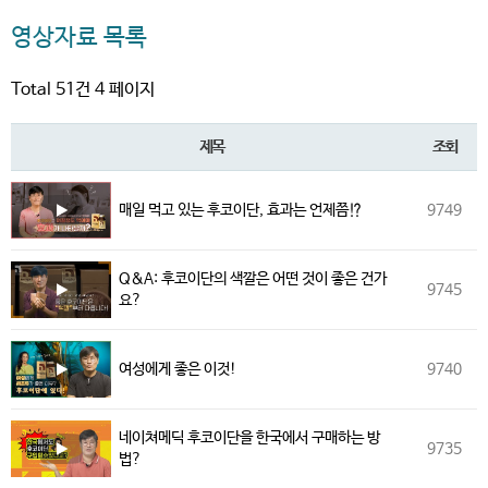
영상자료 목록
Total 51건
4 페이지
제목
조회
매일 먹고 있는 후코이단, 효과는 언제쯤⁉️
9749
Q&A: 후코이단의 색깔은 어떤 것이 좋은 건가
9745
요?
여성에게 좋은 이것!
9740
네이쳐메딕 후코이단을 한국에서 구매하는 방
9735
법?