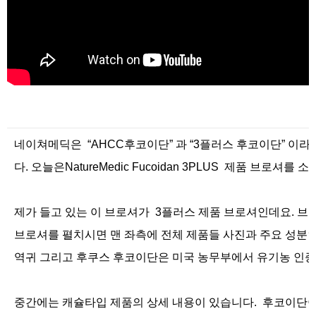
네이쳐메딕은 “AHCC후코이단” 과 “3플러스 후코이단” 이라
다.
오늘은NatureMedic Fucoidan 3PLUS 제품 브로셔
제가 들고 있는 이 브로셔가 3플러스 제품 브로셔인데요.
브로
브로셔를 펼치시면 맨 좌측에 전체 제품들 사진과 주요 성분인
역귀 그리고 후쿠스 후코이단은 미국 농무부에서 유기농 인증
중간에는 캐슐타입 제품의 상세 내용이 있습니다. 후코이단이 1