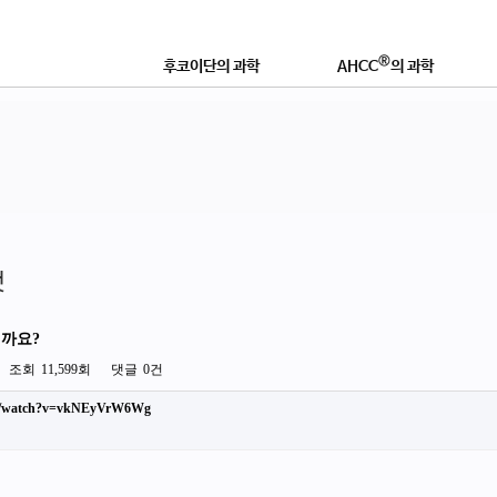
®
후코이단의 과학
AHCC
의 과학
®
후코이단이란?
AHCC
란 무엇인가?
연구논문 및 학술자료
학술자료 및 효능
®
좋은 후코이단 제품이란?
AHCC
로 강화하는 이유
영
것
될까요?
조회
11,599회
댓글
0건
om/watch?v=vkNEyVrW6Wg