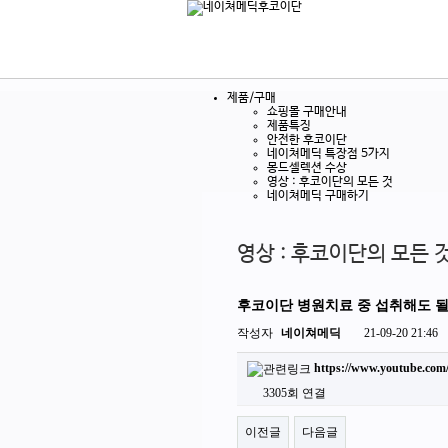
제품/구매
쇼핑몰 구매안내
제품특징
안전한 후코이단
네이쳐메딕 특장점 5가지
몽드셀렉션 수상
영상 : 후코이단의 모든 것
네이쳐메딕 구매하기
영상 : 후코이단의 모든 
후코이단 병원치료 중 섭취해도 
작성자
네이쳐메딕
21-09-20 21:46
https://www.youtube.c
3305회 연결
이전글
다음글