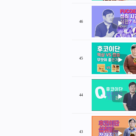
46
45
44
43