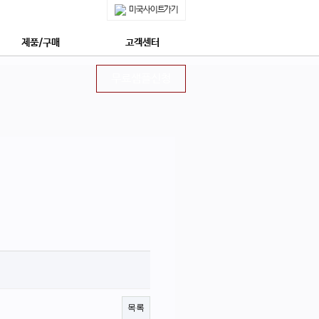
미국사이트가기
제품/구매
고객센터
쇼핑몰 구매안내
공지사항
무료샘플신청
제품특징
무료샘플신청
안전한 후코이단
정보수신동의신청
네이쳐메딕 특장점 5가지
상담신청
몽드셀렉션 수상
프리미엄 상담신청
상 : 후코이단의 모든 것
자주묻는질문
네이쳐메딕 구매하기
회사소개
네이쳐메딕 STORY
목록