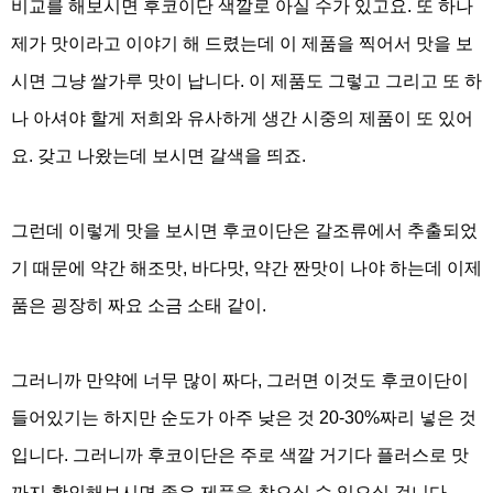
비교를 해보시면 후코이단 색깔로 아실 수가 있고요
.
또 하나
제가 맛이라고 이야기 해 드렸는데 이 제품을 찍어서 맛을 보
시면 그냥 쌀가루 맛이 납니다
.
이 제품도 그렇고 그리고 또 하
나 아셔야 할게 저희와 유사하게 생간 시중의 제품이 또 있어
요
.
갖고 나왔는데 보시면 갈색을 띄죠
.
그런데 이렇게 맛을 보시면 후코이단은 갈조류에서 추출되었
기 때문에 약간 해조맛
,
바다맛
,
약간 짠맛이 나야 하는데 이제
품은 굉장히 짜요 소금 소태 같이
.
그러니까 만약에 너무 많이 짜다
,
그러면 이것도 후코이단이
들어있기는 하지만 순도가 아주 낮은 것
20-30%
짜리 넣은 것
입니다
.
그러니까 후코이단은 주로 색깔 거기다 플러스로 맛
까지 확인해보시면 좋은 제품을 찾으실 수 있으실 겁니다
.