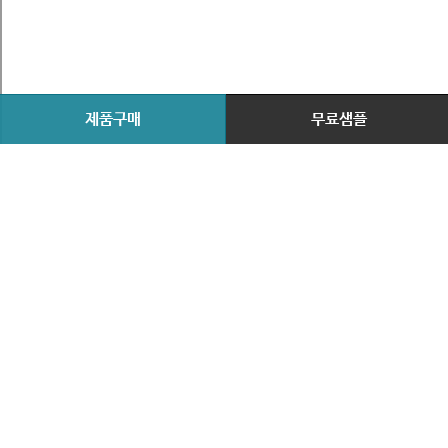
제품구매
무료샘플