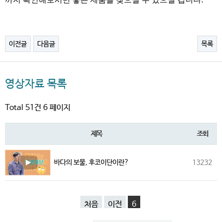
이전글
다음글
목록
영상자료 목록
Total 51건
6 페이지
제목
조회
바다의 보물, 후코이단이란?
13232
처음
이전
6