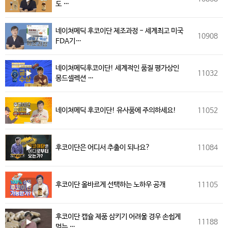
도 …
네이쳐메딕 후코이단 제조과정 - 세계최고 미국
10908
FDA기…
네이쳐메딕후코이단! 세계적인 품질 평가상인
11032
몽드셀렉션 …
네이쳐메딕 후코이단! 유사품에 주의하세요!
11052
후코이단은 어디서 추출이 되나요?
11084
후코이단 올바르게 선택하는 노하우 공개
11105
후코이단 캡슐 제품 삼키기 어려울 경우 손쉽게
11188
먹는 …