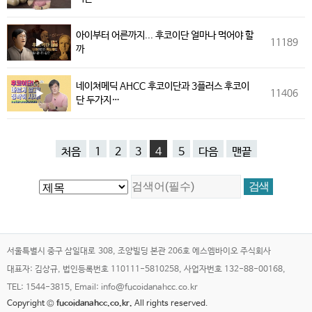
아이부터 어른까지... 후코이단 얼마나 먹어야 할
11189
까
네이쳐메딕 AHCC 후코이단과 3플러스 후코이
11406
단 두가지…
처음
1
2
3
4
5
다음
맨끝
서울특별시 중구 삼일대로 308, 조양빌딩 본관 206호 에스엠바이오 주식회사
대표자: 김상규, 법인등록번호 110111-5810258, 사업자번호 132-88-00168,
TEL: 1544-3815, Email: info@fucoidanahcc.co.kr
Copyright ©
fucoidanahcc.co.kr.
All rights reserved.