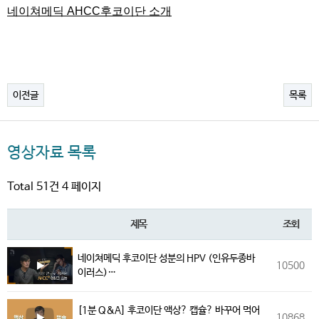
네이쳐메딕 AHCC후코이단 소개
이전글
목록
영상자료 목록
Total 51건
4 페이지
제목
조회
네이쳐메딕 후코이단 성분의 HPV (인유두종바
10500
이러스)…
[1분 Q&A] 후코이단 액상? 캡슐? 바꾸어 먹어
10868