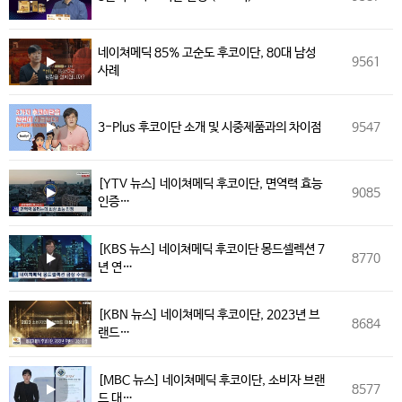
네이쳐메딕 85% 고순도 후코이단, 80대 남성
9561
사례
3-Plus 후코이단 소개 및 시중제품과의 차이점
9547
[YTV 뉴스] 네이쳐메딕 후코이단, 면역력 효능
9085
인증…
[KBS 뉴스] 네이쳐메딕 후코이단 몽드셀렉션 7
8770
년 연…
[KBN 뉴스] 네이쳐메딕 후코이단, 2023년 브
8684
랜드…
[MBC 뉴스] 네이쳐메딕 후코이단, 소비자 브랜
8577
드 대…