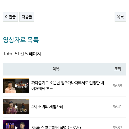
이전글
다음글
목록
영상자료 목록
Total 51건
5 페이지
제목
조회
까다롭기로 소문난 헬쓰캐나다에서도 인정한 네
9668
이쳐메딕 후…
4세 소녀의 체험사례
9641
3플러스 후코이단 설명 (브로셔)
9587