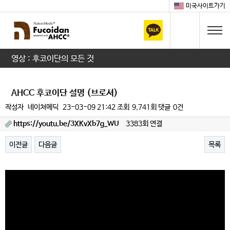
미국사이트가기
영상 : 후코이단의 모든 것
AHCC 후코이단 설명 (브로셔)
작성자
네이쳐메딕
23-03-09 21:42
조회
9,741회
댓글
0건
https://youtu.be/3XKvXb7g_WU
3383회 연결
이전글
다음글
목록
본문