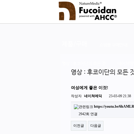
제품/구매
쇼핑몰 구매안내
영상 : 후코이단의 모든 것
네이쳐메
영상 : 후코이단의 모든 
여성에게 좋은 이것!
작성자
네이쳐메딕
23-03-09 21:38
https://youtu.be/6hAML
2942회 연결
이전글
다음글