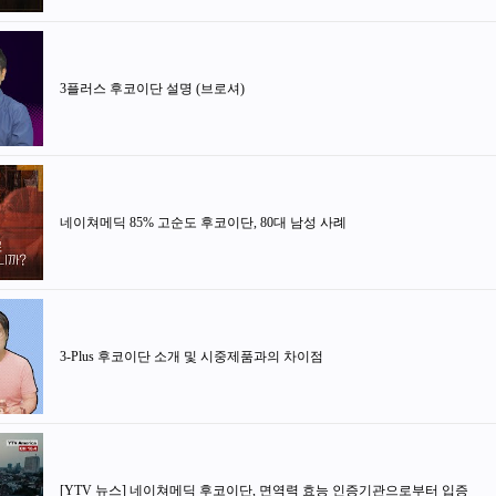
3플러스 후코이단 설명 (브로셔)
네이쳐메딕 85% 고순도 후코이단, 80대 남성 사례
3-Plus 후코이단 소개 및 시중제품과의 차이점
[YTV 뉴스] 네이쳐메딕 후코이단, 면역력 효능 인증기관으로부터 입증