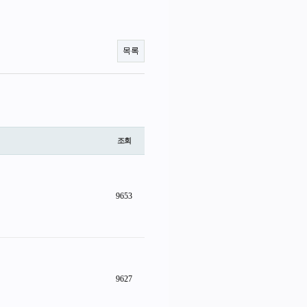
목록
조회
9653
9627