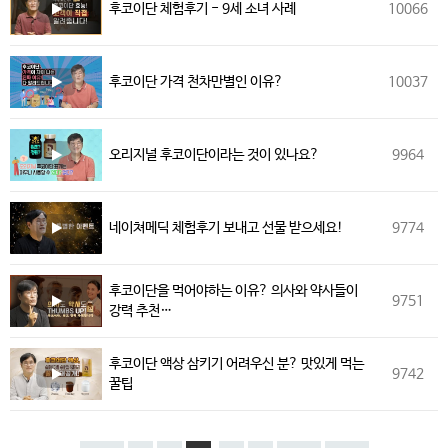
후코이단 체험후기 - 9세 소녀 사례
10066
후코이단 가격 천차만별인 이유?
10037
오리지널 후코이단이라는 것이 있나요?
9964
네이쳐메딕 체험후기 보내고 선물 받으세요!
9774
후코이단을 먹어야하는 이유? 의사와 약사들이
9751
강력 추천…
후코이단 액상 삼키기 어려우신 분? 맛있게 먹는
9742
꿀팁