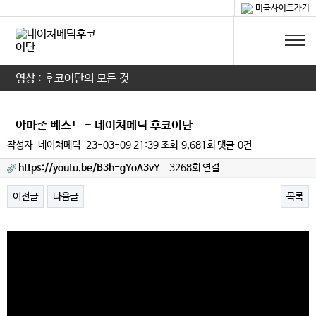
미국사이트가기
영상 : 후코이단의 모든 것
아마존 베스트 - 네이쳐메딕 후코이단
작성자
네이쳐메딕
23-03-09 21:39
조회
9,681회
댓글
0건
https://youtu.be/B3h-gYoA3vY
3268회 연결
이전글
다음글
목록
본문