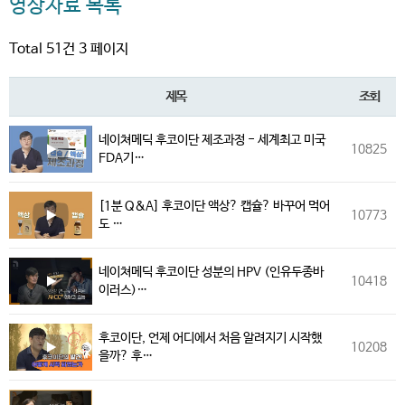
영상자료 목록
Total 51건
3 페이지
제목
조회
네이쳐메딕 후코이단 제조과정 - 세계최고 미국
10825
FDA기…
[1분 Q&A] 후코이단 액상? 캡슐? 바꾸어 먹어
10773
도 …
네이쳐메딕 후코이단 성분의 HPV (인유두종바
10418
이러스)…
후코이단, 언제 어디에서 처음 알려지기 시작했
10208
을까? 후…