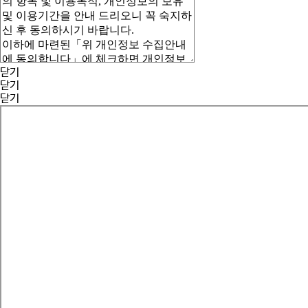
닫기
닫기
닫기