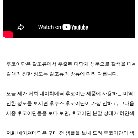
후코이단은 갈조류에서 추출된 다당체 성분으로 갈색을 띠는 
갈색의 진한 정도는 갈조류의 종류에 따라 다릅니다.
오늘 제가 저희 네이쳐메딕 후코이단 제품에 사용하는
미역귀
진한 정도를 보시면 후쿠스 후코이단이 가장 진하고, 그다음 
시중 후코이단들을 보다 보면, 후코이단 분말 상태가 하얀색이거
저희 네이쳐메딕은 구매 전 샘플을 보내 드려 후코이단의 색상