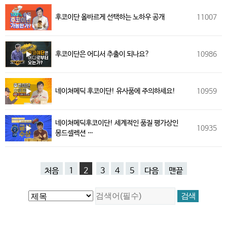
후코이단 올바르게 선택하는 노하우 공개
11007
후코이단은 어디서 추출이 되나요?
10986
네이쳐메딕 후코이단! 유사품에 주의하세요!
10959
네이쳐메딕후코이단! 세계적인 품질 평가상인
10935
몽드셀렉션 …
처음
1
2
3
4
5
다음
맨끝