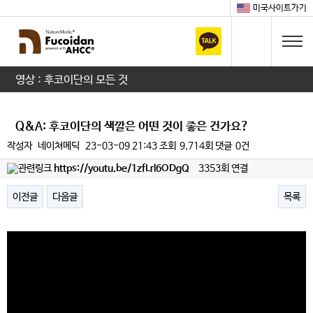
미국사이트가기
영상 : 후코이단의 모든 것
Q&A: 후코이단의 색깔은 어떤 것이 좋은 건가요?
작성자
네이쳐메딕
23-03-09 21:43
조회
9,714회
댓글
0건
https://youtu.be/1zfLrl6ODgQ
3353회 연결
이전글
다음글
목록
본문