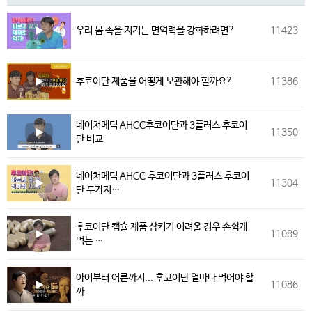
우리 몸 속을 지키는 면역력을 강화하려면?
11423
후코이단 제품을 어떻게 보관해야 할까요?
11386
네이쳐메딕 AHCC후코이단과 3플러스 후코이
11350
단 비교
네이쳐메딕 AHCC 후코이단과 3플러스 후코이
11304
단 두가지…
후코이단 캡슐 제품 삼키기 어려울 경우 손쉽게
11089
먹는 …
아이부터 어른까지... 후코이단 얼마나 먹어야 할
11086
까