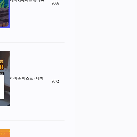
네이쳐메딕은 유기농
9666
아마존 베스트 - 네이
9672