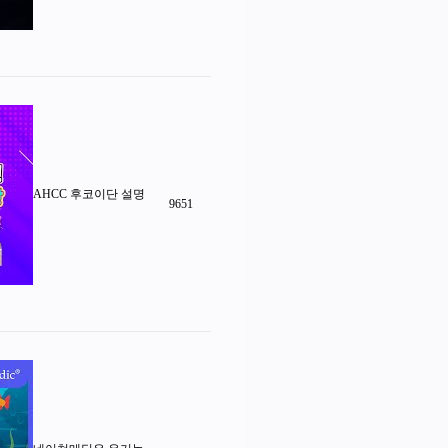
AHCC 후코이단 설명
9651