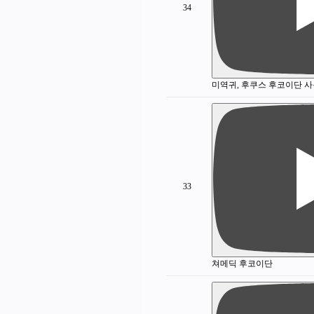
34
미역귀, 후쿠스 후코이단 
33
쳐메딕 후코이단