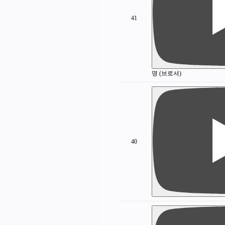
41
명 (브로셔)
40