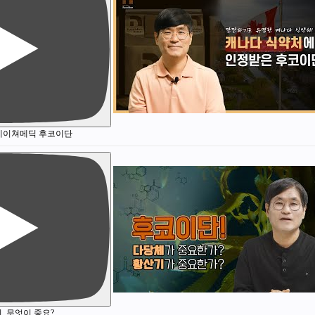
네이쳐메딕 후코이단
, 무엇이 중요?