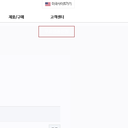
미국사이트가기
제품/구매
고객센터
쇼핑몰 구매안내
공지사항
무료샘플신청
제품특징
무료샘플신청
안전한 후코이단
정보수신동의신청
네이쳐메딕 특장점 5가지
상담신청
몽드셀렉션 수상
프리미엄 상담신청
상 : 후코이단의 모든 것
자주묻는질문
네이쳐메딕 구매하기
회사소개
네이쳐메딕 STORY