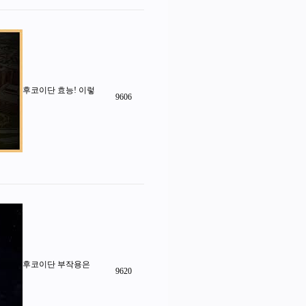
후코이단 효능! 이렇
9606
후코이단 부작용은
9620