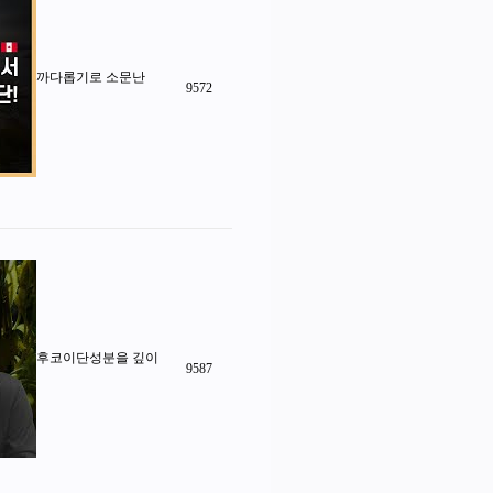
까다롭기로 소문난
9572
후코이단성분을 깊이
9587