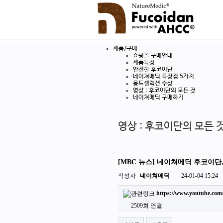
제품/구매
쇼핑몰 구매안내
제품특징
안전한 후코이단
네이쳐메딕 특장점 5가지
몽드셀렉션 수상
영상 : 후코이단의 모든 것
네이쳐메딕 구매하기
영상 : 후코이단의 모든 
[MBC 뉴스] 네이쳐메딕 후코이단
작성자
네이쳐메딕
24-01-04 15:24
https://www.youtube.co
2509회 연결