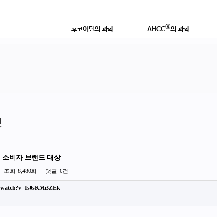
®
후코이단의 과학
AHCC
의 과학
®
후코이단이란?
AHCC
란 무엇인가?
연구논문 및 학술자료
학술자료 및 효능
®
좋은 후코이단 제품이란?
AHCC
로 강화하는 이유
영
것
, 소비자 브랜드 대상
조회
8,480회
댓글
0건
m/watch?v=Is0sKMi3ZEk