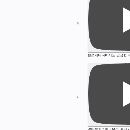
39
헬쓰캐나다에서도 인정한 
38
알아보자!! 후코우스, 황산기