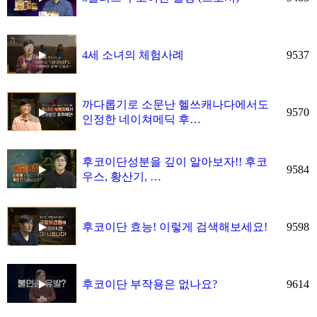
9537
4세 소녀의 체험사례
까다롭기로 소문난 헬쓰캐나다에서도
9570
인정한 네이쳐메딕 후…
후코이단성분을 깊이 알아보자!! 후코
9584
우스, 황산기, …
9598
후코이단 효능! 이렇게 검색해보세요!
9614
후코이단 부작용은 없나요?