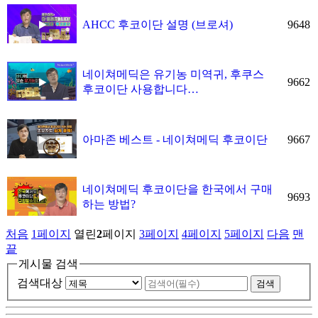
9648
AHCC 후코이단 설명 (브로셔)
네이쳐메딕은 유기농 미역귀, 후쿠스
9662
후코이단 사용합니다…
9667
아마존 베스트 - 네이쳐메딕 후코이단
네이쳐메딕 후코이단을 한국에서 구매
9693
하는 방법?
처음
1
페이지
열린
2
페이지
3
페이지
4
페이지
5
페이지
다음
맨
끝
게시물 검색
검색대상