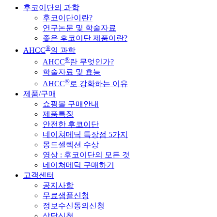
후코이단의 과학
후코이단이란?
연구논문 및 학술자료
좋은 후코이단 제품이란?
®
AHCC
의 과학
®
AHCC
란 무엇인가?
학술자료 및 효능
®
AHCC
로 강화하는 이유
제품/구매
쇼핑몰 구매안내
제품특징
안전한 후코이단
네이쳐메딕 특장점 5가지
몽드셀렉션 수상
영상 : 후코이단의 모든 것
네이쳐메딕 구매하기
고객센터
공지사항
무료샘플신청
정보수신동의신청
상담신청