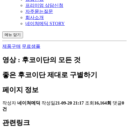
프리미엄 상담신청
자주묻는질문
회사소개
네이쳐메딕 STORY
메뉴
닫기
제품구매
무료샘플
영상 : 후코이단의 모든 것
좋은 후코이단 제대로 구별하기
페이지 정보
작성자
네이쳐메딕
작성일
21-09-20 21:17
조회
16,164회
댓글
0
건
관련링크