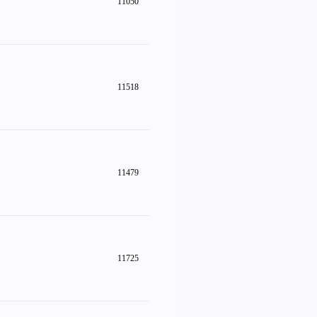
11050
11518
11479
11725