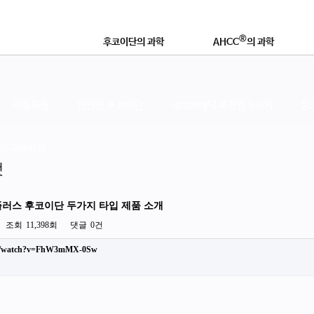
®
후코이단의 과학
AHCC
의 과학
®
후코이단이란?
AHCC
란 무엇인가?
연구논문 및 학술자료
학술자료 및 효능
제품특징
안전한 후코이단
네이쳐메딕 특장점 5가지
몽
®
좋은 후코이단 제품이란?
AHCC
로 강화하는 이유
딕 구매하기
것
영
플러스 후코이단 두가지 타입 제품 소개
조회
11,398회
댓글
0건
om/watch?v=FhW3mMX-0Sw