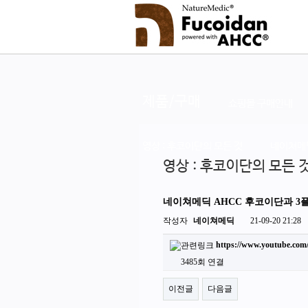
제품/구매
쇼핑몰 구매안내
영상 : 후코이단의 모든 것
네이쳐메
영상 : 후코이단의 모든 
네이쳐메딕 AHCC 후코이단과 3
작성자
네이쳐메딕
21-09-20 21:28
https://www.youtube.c
3485회 연결
이전글
다음글