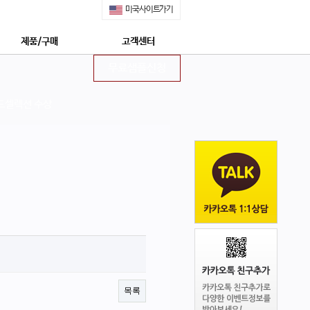
미국사이트가기
제품/구매
고객센터
무료샘플신청
쇼핑몰 구매안내
공지사항
제품특징
무료샘플신청
드셀렉션 수상
안전한 후코이단
정보수신동의신청
네이쳐메딕 특장점 5가지
상담신청
몽드셀렉션 수상
프리미엄 상담신청
상 : 후코이단의 모든 것
자주묻는질문
네이쳐메딕 구매하기
회사소개
네이쳐메딕 STORY
목록