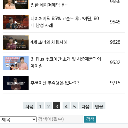
9656
정한 네이쳐메딕 후…
네이쳐메딕 85% 고순도 후코이단, 80
9545
대 남성 사례
9628
4세 소녀의 체험사례
3-Plus 후코이단 소개 및 시중제품과의
9532
차이점
9715
후코이단 부작용은 없나요?
처음
1
2
3
4
5
다음
맨끝