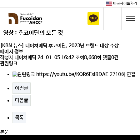
미국사이트가기
영상 : 후코이단의 모든 것
[KBN 뉴스] 네이쳐메딕 후코이단, 2023년 브랜드 대상 수상
페이지 정보
작성자
네이쳐메딕
24-01-05 16:42
조회
8,668회
댓글
0건
관련링크
https://youtu.be/KQR6FslRDAE
2710회 연결
이전글
다음글
목록
본문