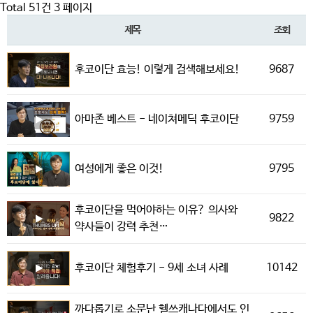
Total 51건
3 페이지
제목
조회
9687
후코이단 효능! 이렇게 검색해보세요!
9759
아마존 베스트 - 네이쳐메딕 후코이단
9795
여성에게 좋은 이것!
후코이단을 먹어야하는 이유? 의사와
9822
약사들이 강력 추천…
10142
후코이단 체험후기 - 9세 소녀 사례
까다롭기로 소문난 헬쓰캐나다에서도 인