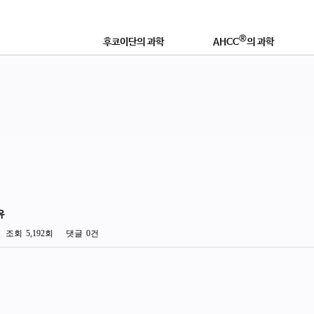
®
후코이단의 과학
AHCC
의 과학
®
후코이단이란?
AHCC
란 무엇인가?
연구논문 및 학술자료
학술자료 및 효능
®
좋은 후코이단 제품이란?
AHCC
로 강화하는 이유
영
유
조회
5,192회
댓글
0건