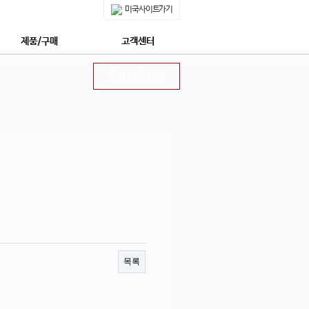
미국사이트가기
제품/구매
고객센터
쇼핑몰 구매안내
공지사항
무료샘플신청
제품특징
무료샘플신청
안전한 후코이단
정보수신동의신청
네이쳐메딕 특장점 5가지
상담신청
몽드셀렉션 수상
프리미엄 상담신청
상 : 후코이단의 모든 것
자주묻는질문
네이쳐메딕 구매하기
회사소개
네이쳐메딕 STORY
목록