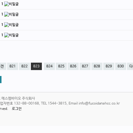
.
1
.
1
.
1
.
1
이전
821
822
823
824
825
826
827
828
829
830
다
6호 에스엠바이오 주식회사
 132-88-00168, TEL 1544-3815, Email info@fucoidanahcc.co.kr
served.
로그인