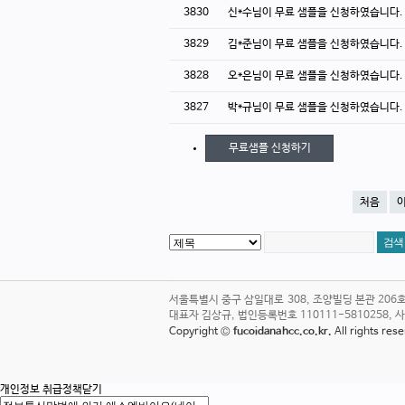
3830
신*수님이 무료 샘플을 신청하였습니다
3829
김*준님이 무료 샘플을 신청하였습니다
3828
오*은님이 무료 샘플을 신청하였습니다
3827
박*규님이 무료 샘플을 신청하였습니다
무료샘플 신청하기
처음
서울특별시 중구 삼일대로 308, 조양빌딩 본관 20
대표자 김상규, 법인등록번호 110111-5810258, 사업자번호
Copyright ©
fucoidanahcc.co.kr.
All rights re
개인정보 취급정책
닫기