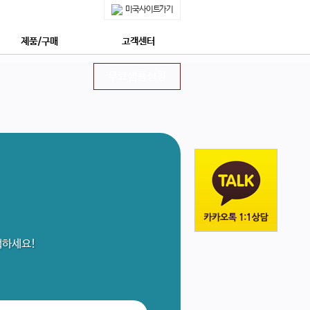
미국사이트가기
제품/구매
고객센터
쇼핑몰 구매안내
공지사항
무료샘플신청
제품특징
무료샘플신청
안전한 후코이단
정보수신동의신청
네이쳐메딕 특장점 5가지
상담신청
몽드셀렉션 수상
프리미엄 상담신청
상 : 후코이단의 모든 것
자주묻는질문
네이쳐메딕 구매하기
회사소개
네이쳐메딕 STORY
택하세요!