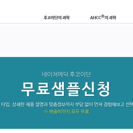
®
후코이단의 과학
AHCC
의 과학
®
후코이단이란?
AHCC
란 무엇인가?
연구논문 및 학술자료
학술자료 및 효능
®
좋은 후코이단 제품이란?
AHCC
로 강화하는 이유
영
네이쳐메딕 후코이단
무료샘플신청
품 타입, 상세한 제품 설명과 맞춤정보까지 부담 없이 먼저 경험해보고 선
※ 배송비까지 모두 무료