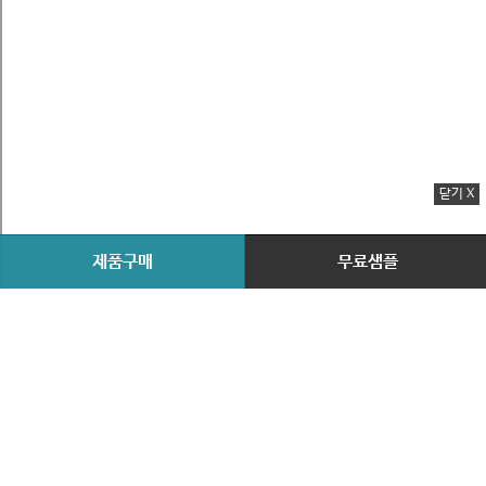
닫기 X
제품구매
무료샘플