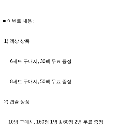
■
이벤트
내용
:
1)
액상 상품
6
세트 구매시,
30
팩 무료 증정
8
세트 구매시,
50
팩 무료 증정
2)
캡슐 상품
10
병 구매시
, 160
정
1
병
& 60
정
2
병 무료 증정