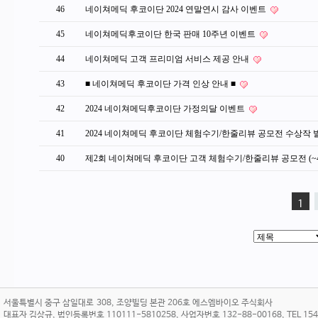
46
네이쳐메딕 후코이단 2024 연말연시 감사 이벤트
45
네이쳐메딕후코이단 한국 판매 10주년 이벤트
44
네이쳐메딕 고객 프리미엄 서비스 제공 안내
43
■ 네이쳐메딕 후코이단 가격 인상 안내 ■
42
2024 네이쳐메딕후코이단 가정의달 이벤트
41
2024 네이쳐메딕 후코이단 체험수기/한줄리뷰 공모전 수상작
40
제2회 네이쳐메딕 후코이단 고객 체험수기/한줄리뷰 공모전 (~4
1
서울특별시 중구 삼일대로 308, 조양빌딩 본관 206호 에스엠바이오 주식회사
대표자 김상규, 법인등록번호 110111-5810258, 사업자번호 132-88-00168, TEL 1544-38