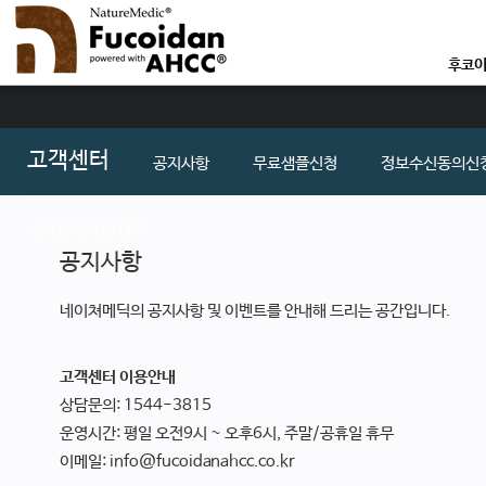
후코이
후코
연구논문
고객센터
공지사항
무료샘플신청
정보수신동의신
좋은 후코
네이쳐메딕 STORY
공지사항
네이쳐메딕의 공지사항 및 이벤트를 안내해 드리는 공간입니다.
고객센터 이용안내
상담문의: 1544-3815
운영시간: 평일 오전9시 ~ 오후6시, 주말/공휴일 휴무
이메일: info@fucoidanahcc.co.kr