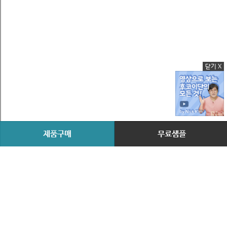
닫기 X
제품구매
무료샘플