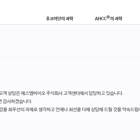
®
후코이단의 과학
AHCC
의 과학
®
후코이단이란?
AHCC
란 무엇인가?
연구논문 및 학술자료
학술자료 및 효능
®
좋은 후코이단 제품이란?
AHCC
로 강화하는 이유
영
고객 상담은 에스엠바이오 주식회사 고객센터에서 담당하고 있습니다.
면 감사하겠습니다.
강을 최우선의 과제로 생각하고 언제나 최선을 다해 상담해 드릴 것을 약속드립