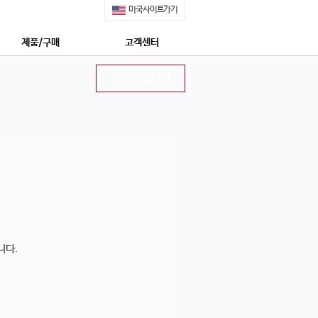
미국사이트가기
제품/구매
고객센터
쇼핑몰 구매안내
공지사항
무료샘플신청
제품특징
무료샘플신청
안전한 후코이단
정보수신동의신청
네이쳐메딕 특장점 5가지
상담신청
몽드셀렉션 수상
프리미엄 상담신청
상 : 후코이단의 모든 것
자주묻는질문
네이쳐메딕 구매하기
회사소개
네이쳐메딕 STORY
니다.