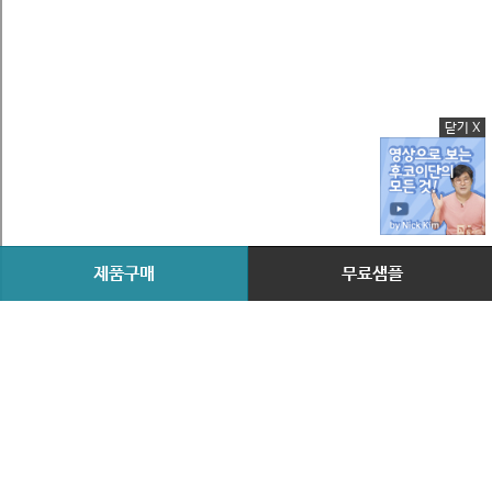
닫기 X
제품구매
무료샘플