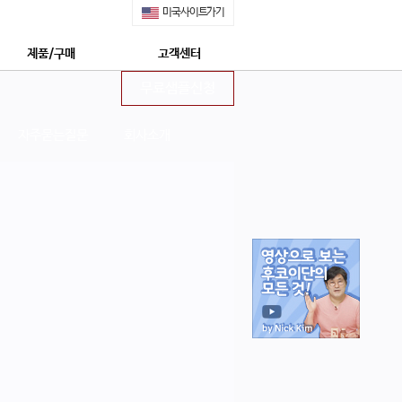
미국사이트가기
제품/구매
고객센터
무료샘플신청
쇼핑몰 구매안내
공지사항
제품특징
무료샘플신청
자주묻는질문
회사소개
안전한 후코이단
정보수신동의신청
네이쳐메딕 특장점 5가지
상담신청
몽드셀렉션 수상
프리미엄 상담신청
상 : 후코이단의 모든 것
자주묻는질문
네이쳐메딕 구매하기
회사소개
네이쳐메딕 STORY