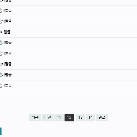
처음
이전
11
12
13
14
맨끝