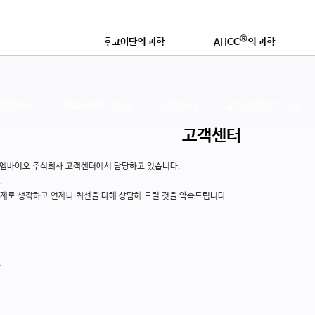
®
후코이단의 과학
AHCC
의 과학
®
후코이단이란?
AHCC
란 무엇인가?
연구논문 및 학술자료
학술자료 및 효능
샘플신청
정보수신동의신청
상담신청
프리미엄 상담신청
®
좋은 후코이단 제품이란?
AHCC
로 강화하는 이유
고객센터
스엠바이오 주식회사 고객센터에서 담당하고 있습니다.
영
.
제로 생각하고 언제나 최선을 다해 상담해 드릴 것을 약속드립니다.
무