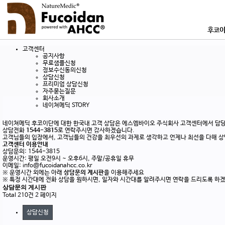
후코이
고객센터
후코
공지사항
무료샘플신청
연구논문
정보수신동의신청
상담신청
좋은 후코
프리미엄 상담신청
자주묻는질문
회사소개
네이쳐메딕 STORY
네이쳐메딕 후코이단에 대한 한국내 고객 상담은 에스엠바이오 주식회사 고객센터에서 담당
상담전화
1544-3815
로 연락주시면 감사하겠습니다.
고객님들의 입장에서, 고객님들의 건강을 최우선의 과제로 생각하고 언제나 최선을 다해 상
고객센터 이용안내
상담문의: 1544-3815
운영시간: 평일 오전9시 ~ 오후6시, 주말/공휴일 휴무
이메일: info@fucoidanahcc.co.kr
※ 운영시간 외에는 아래
상담문의 게시판
을 이용해주세요
※ 특정 시간대에 전화 상담을 원하시면, 일자와 시간대를 알려주시면 연락을 드리도록 하
상담문의 게시판
Total 210건
2 페이지
상담신청