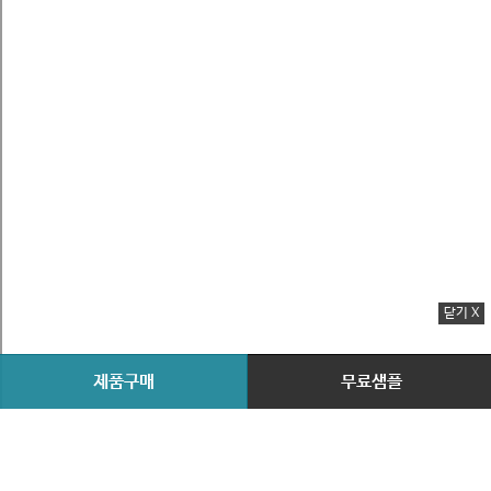
닫기 X
제품구매
무료샘플